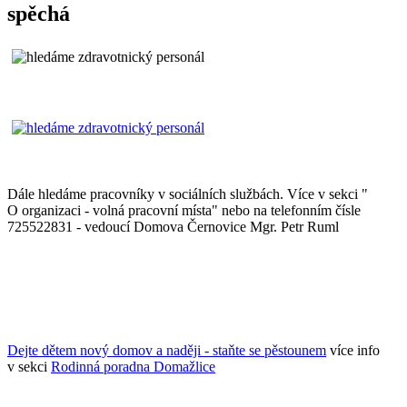
spěchá
Dále hledáme pracovníky v sociálních službách. Více v sekci "
O organizaci - volná pracovní místa" nebo na telefonním čísle
725522831 - vedoucí Domova Černovice Mgr. Petr Ruml
Dejte dětem nový domov a naději - staňte se pěstounem
více info
v sekci
Rodinná poradna Domažlice