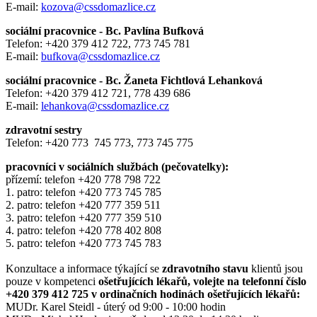
E-mail:
kozova@cssdomazlice.cz
sociální pracovnice - Bc. Pavlína Bufková
Telefon: +420 379 412 722, 773 745 781
E-mail:
bufkova@cssdomazlice.cz
sociální pracovnice - Bc. Žaneta Fichtlová Lehanková
Telefon: +420 379 412 721, 778 439 686
E-mail:
lehankova@cssdomazlice.cz
zdravotní sestry
Telefon: +420 773 745 773, 773 745 775
pracovníci v sociálních službách (pečovatelky):
přízemí: telefon +420 778 798 722
1. patro: telefon +420 773 745 785
2. patro: telefon +420 777 359 511
3. patro: telefon +420 777 359 510
4. patro: telefon +420 778 402 808
5. patro: telefon +420 773 745 783
Konzultace a informace týkající se
zdravotního stavu
klientů jsou
pouze v kompetenci
ošetřujících lékařů, volejte na telefonní číslo
+420 379 412 725 v ordinačních hodinách ošetřujících lékařů:
MUDr. Karel Steidl - úterý od 9:00 - 10:00 hodin