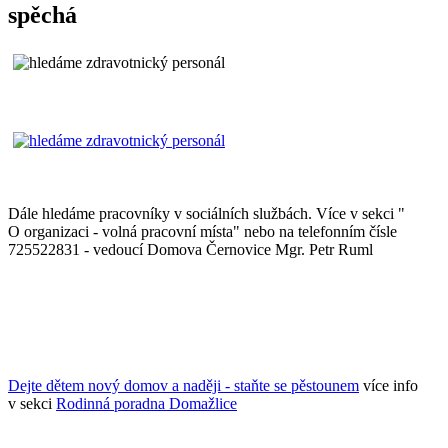
spěchá
Dále hledáme pracovníky v sociálních službách. Více v sekci "
O organizaci - volná pracovní místa" nebo na telefonním čísle
725522831 - vedoucí Domova Černovice Mgr. Petr Ruml
Dejte dětem nový domov a naději - staňte se pěstounem
více info
v sekci
Rodinná poradna Domažlice