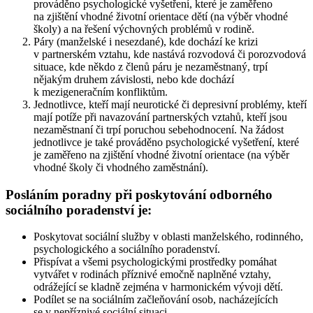
prováděno psychologické vyšetření, které je zaměřeno
na zjištění vhodné životní orientace dětí (na výběr vhodné
školy) a na řešení výchovných problémů v rodině.
Páry (manželské i nesezdané), kde dochází ke krizi
v partnerském vztahu, kde nastává rozvodová či porozvodová
situace, kde někdo z členů páru je nezaměstnaný, trpí
nějakým druhem závislosti, nebo kde dochází
k mezigeneračním konfliktům.
Jednotlivce, kteří mají neurotické či depresivní problémy, kteří
mají potíže při navazování partnerských vztahů, kteří jsou
nezaměstnaní či trpí poruchou sebehodnocení. Na žádost
jednotlivce je také prováděno psychologické vyšetření, které
je zaměřeno na zjištění vhodné životní orientace (na výběr
vhodné školy či vhodného zaměstnání).
Posláním poradny při poskytování odborného
sociálního poradenství je:
Poskytovat sociální služby v oblasti manželského, rodinného,
psychologického a sociálního poradenství.
Přispívat a všemi psychologickými prostředky pomáhat
vytvářet v rodinách příznivé emočně naplněné vztahy,
odrážející se kladně zejména v harmonickém vývoji dětí.
Podílet se na sociálním začleňování osob, nacházejících
se v nepříznivé sociální situaci.