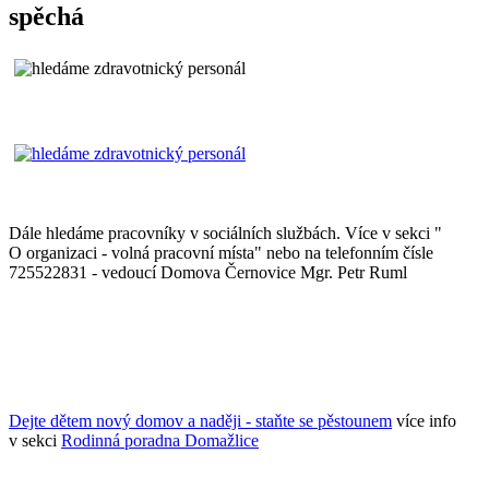
spěchá
Dále hledáme pracovníky v sociálních službách. Více v sekci "
O organizaci - volná pracovní místa" nebo na telefonním čísle
725522831 - vedoucí Domova Černovice Mgr. Petr Ruml
Dejte dětem nový domov a naději - staňte se pěstounem
více info
v sekci
Rodinná poradna Domažlice