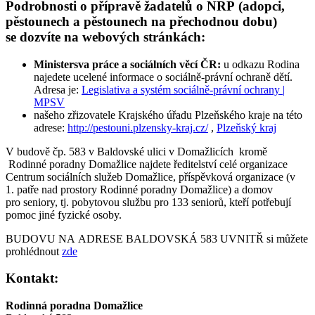
Podrobnosti o přípravě žadatelů o NRP (adopci,
pěstounech a pěstounech na přechodnou dobu)
se dozvíte na webových stránkách:
Ministersva práce a sociálních věcí ČR:
u odkazu Rodina
najedete ucelené informace o sociálně-právní ochraně dětí.
Adresa je:
Legislativa a systém sociálně-právní ochrany |
MPSV
našeho zřizovatele Krajského úřadu Plzeňského kraje na této
adrese:
http://pestouni.plzensky-kraj.cz/
,
Plzeňský kraj
V budově čp. 583 v Baldovské ulici v Domažlicích kromě
Rodinné poradny Domažlice najdete ředitelství celé organizace
Centrum sociálních služeb Domažlice, příspěvková organizace (v
1. patře nad prostory Rodinné poradny Domažlice) a domov
pro seniory, tj. pobytovou službu pro 133 seniorů, kteří potřebují
pomoc jiné fyzické osoby.
BUDOVU NA ADRESE BALDOVSKÁ 583 UVNITŘ si můžete
prohlédnout
zde
Kontakt:
Rodinná poradna Domažlice