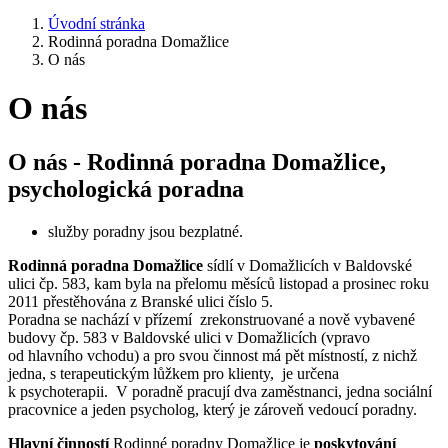
Úvodní stránka
Rodinná poradna Domažlice
O nás
O nás
O nás - Rodinná poradna Domažlice,
psychologická poradna
služby poradny jsou bezplatné.
Rodinná poradna Domažlice
sídlí v Domažlicích v Baldovské
ulici čp. 583, kam byla na přelomu měsíců listopad a prosinec roku
2011 přestěhována z Branské ulici číslo 5.
Poradna se nachází v přízemí zrekonstruované a nově vybavené
budovy čp. 583 v Baldovské ulici v Domažlicích (vpravo
od hlavního vchodu) a pro svou činnost má pět místností, z nichž
jedna, s terapeutickým lůžkem pro klienty, je určena
k psychoterapii. V poradně pracují dva zaměstnanci, jedna sociální
pracovnice a jeden psycholog, který je zároveň vedoucí poradny.
Hlavní činností
Rodinné poradny Domažlice je
poskytování