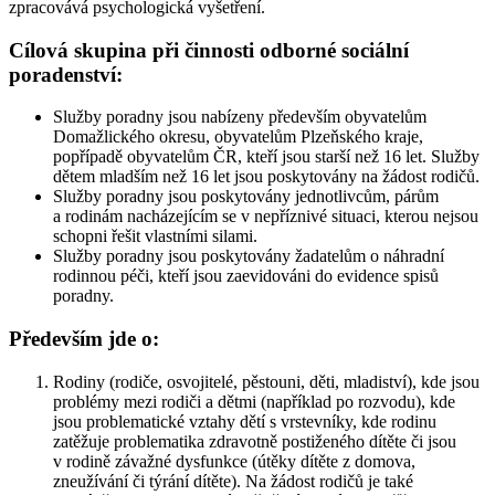
zpracovává psychologická vyšetření.
Cílová skupina při činnosti odborné sociální
poradenství:
Služby poradny jsou nabízeny především obyvatelům
Domažlického okresu, obyvatelům Plzeňského kraje,
popřípadě obyvatelům ČR, kteří jsou starší než 16 let. Služby
dětem mladším než 16 let jsou poskytovány na žádost rodičů.
Služby poradny jsou poskytovány jednotlivcům, párům
a rodinám nacházejícím se v nepříznivé situaci, kterou nejsou
schopni řešit vlastními silami.
Služby poradny jsou poskytovány žadatelům o náhradní
rodinnou péči, kteří jsou zaevidováni do evidence spisů
poradny.
Především jde o:
Rodiny (rodiče, osvojitelé, pěstouni, děti, mladiství), kde jsou
problémy mezi rodiči a dětmi (například po rozvodu), kde
jsou problematické vztahy dětí s vrstevníky, kde rodinu
zatěžuje problematika zdravotně postiženého dítěte či jsou
v rodině závažné dysfunkce (útěky dítěte z domova,
zneužívání či týrání dítěte). Na žádost rodičů je také