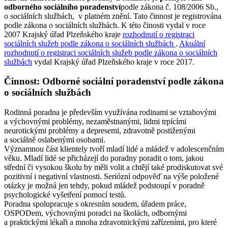
odborného sociálního poradenství
podle zákona č. 108/2006 Sb.,
o sociálních službách, v platném znění. Tato činnost je registrována
podle zákona o sociálních službách. K této činosti vydal v roce
2007 Krajský úřad Plzeňského kraje
rozhodnutí o registraci
sociálních služeb podle zákona o sociálních službách
.
Akuální
rozhodnutí o registraci sociálních služeb podle zákona o sociálních
službách
vydal Krajský úřad Plzeňského kraje v roce 2017.
Činnost: Odborné sociální poradenství podle zákona
o sociálních službách
Rodinná poradna je především využívána rodinami se vztahovými
a výchovnými problémy, nezaměstnanými, lidmi trpícími
neurotickými problémy a depresemi, zdravotně postiženými
a sociálně oslabenými osobami.
Významnou část klientely tvoří mladí lidé a mládež v adolescenčním
věku. Mladí lidé se přicházejí do poradny poradit o tom, jakou
střední či vysokou školu by měli volit a chtějí také prodiskutovat své
pozitivní i negativní vlastnosti. Seriózní odpověď na výše položené
otázky je možná jen tehdy, pokud mládež podstoupí v poradně
psychologické vyšetření pomocí testů.
Poradna spolupracuje s okresním soudem, úřadem práce,
OSPODem, výchovnými poradci na školách, odbornými
a praktickými lékaři a mnoha zdravotnickými zařízeními, pro které