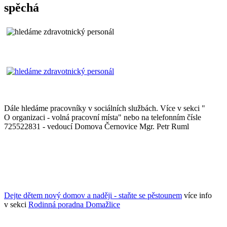
spěchá
Dále hledáme pracovníky v sociálních službách. Více v sekci "
O organizaci - volná pracovní místa" nebo na telefonním čísle
725522831 - vedoucí Domova Černovice Mgr. Petr Ruml
Dejte dětem nový domov a naději - staňte se pěstounem
více info
v sekci
Rodinná poradna Domažlice